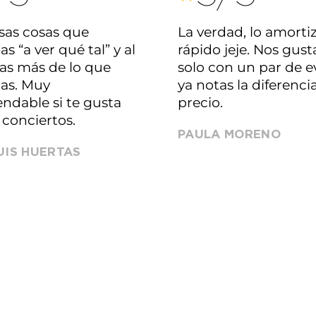
sas cosas que
La verdad, lo amort
s “a ver qué tal” y al
rápido jeje. Nos gusta
sas más de lo que
solo con un par de 
as. Muy
ya notas la diferencia
ndable si te gusta
precio.
e conciertos.
PAULA MORENO
UIS HUERTAS