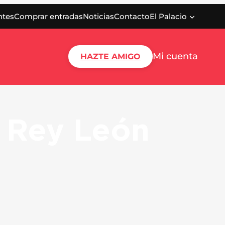
ntes
Comprar entradas
Noticias
Contacto
El Palacio
Mi cuenta
HAZTE AMIGO
 Rey León