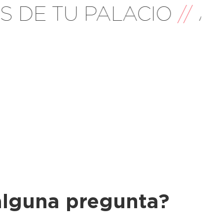
DE TU PALACIO
//
AMI
alguna pregunta?