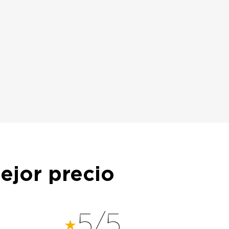
ejor precio
5/5
★