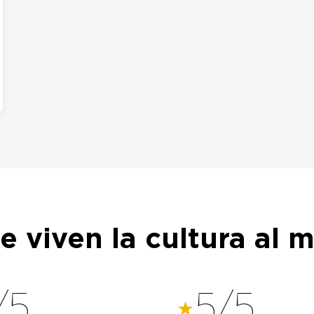
 viven la cultura al m
/5
5/5
★