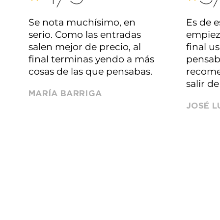
Se nota muchísimo, en
Es de e
serio. Como las entradas
empieza
salen mejor de precio, al
final u
final terminas yendo a más
pensab
cosas de las que pensabas.
recome
salir d
MARÍA BARRIGA
JOSÉ L