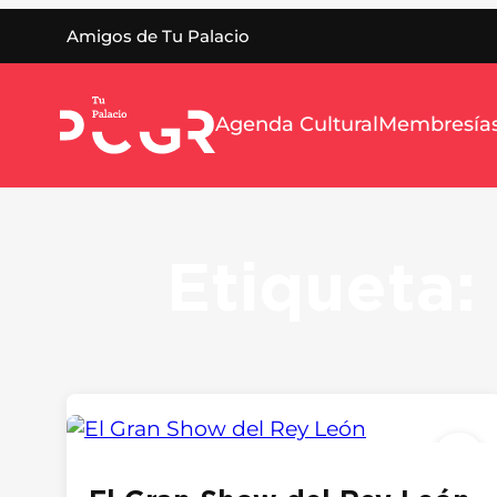
Saltar
Amigos de Tu Palacio
al
contenido
Agenda Cultural
Membresía
Etiqueta: