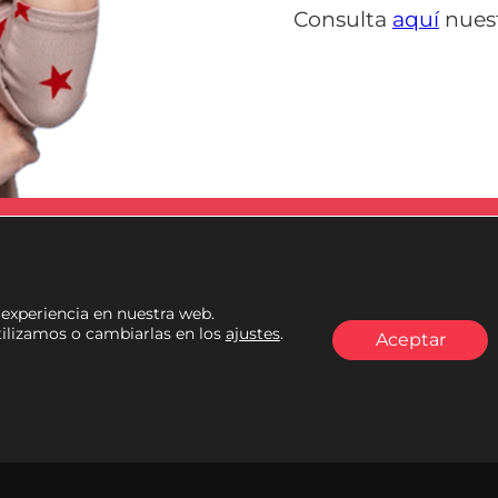
Consulta
aquí
nuest
Escríbenos
Llámanos 616 575 
atención@tupalacio.org
Lunes a viernes (laborabl
 experiencia en nuestra web.
ilizamos o cambiarlas en los
ajustes
.
Aceptar